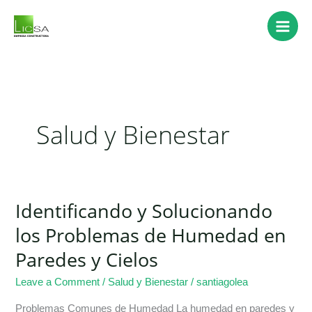
Skip
to
content
Salud y Bienestar
Identificando y Solucionando
Identificando
y
los Problemas de Humedad en
Solucionando
Paredes y Cielos
los
Problemas
Leave a Comment
/
Salud y Bienestar
/
santiagolea
de
Humedad
Problemas Comunes de Humedad La humedad en paredes y